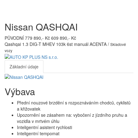
Toggl
navig
Nissan QASHQAI
PŮVODNÍ 779 890,- Kč
609 890,- Kč
Qashqai 1.3 DIG-T MHEV 103k 6st manuál ACENTA /
Skladové
vozy
Základní údaje
Výbava
Přední nouzové brzdění s rozpoznáváním chodců, cyklistů
a křižovatek
Upozornění se zásahem na: vybočení z jízdního pruhu a
vozidla v mrtvém úhlu
Inteligentní asistent rychlosti
Inteligentní tempomat