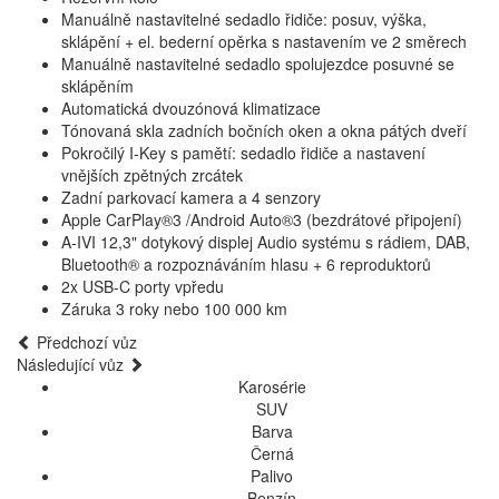
Manuálně nastavitelné sedadlo řidiče: posuv, výška,
sklápění + el. bederní opěrka s nastavením ve 2 směrech
Manuálně nastavitelné sedadlo spolujezdce posuvné se
sklápěním
Automatická dvouzónová klimatizace
Tónovaná skla zadních bočních oken a okna pátých dveří
Pokročilý I-Key s pamětí: sedadlo řidiče a nastavení
vnějších zpětných zrcátek
Zadní parkovací kamera a 4 senzory
Apple CarPlay®3 /Android Auto®3 (bezdrátové připojení)
A-IVI 12,3" dotykový displej Audio systému s rádiem, DAB,
Bluetooth® a rozpoznáváním hlasu + 6 reproduktorů
2x USB-C porty vpředu
Záruka 3 roky nebo 100 000 km
Předchozí vůz
Následující vůz
Karosérie
SUV
Barva
Černá
Palivo
Benzín