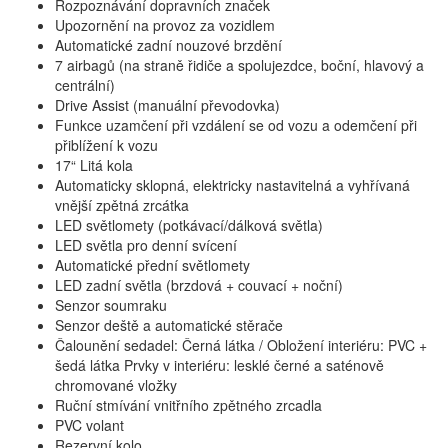
Rozpoznávání dopravních značek
Upozornění na provoz za vozidlem
Automatické zadní nouzové brzdění
7 airbagů (na straně řidiče a spolujezdce, boční, hlavový a
centrální)
Drive Assist (manuální převodovka)
Funkce uzamčení při vzdálení se od vozu a odemčení při
přiblížení k vozu
17“ Litá kola
Automaticky sklopná, elektricky nastavitelná a vyhřívaná
vnější zpětná zrcátka
LED světlomety (potkávací/dálková světla)
LED světla pro denní svícení
Automatické přední světlomety
LED zadní světla (brzdová + couvací + noční)
Senzor soumraku
Senzor deště a automatické stěrače
Čalounění sedadel: Černá látka / Obložení interiéru: PVC +
šedá látka Prvky v interiéru: lesklé černé a saténově
chromované vložky
Ruční stmívání vnitřního zpětného zrcadla
PVC volant
Rezervní kolo