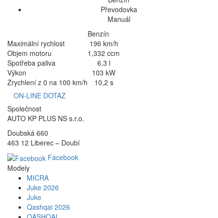
Převodovka
Manuál
Benzín
Maximální rychlost
196 km/h
Objem motoru
1,332 ccm
Spotřeba paliva
6,3 l
Výkon
103 kW
Zrychlení z 0 na 100 km/h
10,2 s
ON-LINE DOTAZ
Společnost
AUTO KP PLUS NS s.r.o.
Doubská 660
463 12 Liberec – Doubí
Facebook
Modely
MICRA
Juke 2026
Juke
Qashqai 2026
QASHQAI