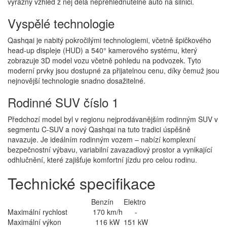
výrazný vzhled z něj dělá nepřehlédnutelné auto na silnici.
Vyspělé technologie
Qashqai je nabitý pokročilými technologiemi, včetně špičkového
head-up displeje (HUD) a 540° kamerového systému, který
zobrazuje 3D model vozu včetně pohledu na podvozek. Tyto
moderní prvky jsou dostupné za přijatelnou cenu, díky čemuž jsou
nejnovější technologie snadno dosažitelné.
Rodinné SUV číslo 1
Předchozí model byl v regionu nejprodávanějším rodinným SUV v
segmentu C-SUV a nový Qashqai na tuto tradici úspěšně
navazuje. Je ideálním rodinným vozem – nabízí komplexní
bezpečnostní výbavu, variabilní zavazadlový prostor a vynikající
odhlučnění, které zajišťuje komfortní jízdu pro celou rodinu.
Technické specifikace
Benzín
Elektro
Maximální rychlost
170 km/h
-
Maximální výkon
116 kW
151 kW