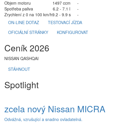
Objem motoru
1497 ccm
-
Spotřeba paliva
6.2 - 7.1 l
-
Zrychlení z 0 na 100 km/h
9.2 - 9.9 s
-
ON-LINE DOTAZ
TESTOVACÍ JÍZDA
OFICIÁLNÍ STRÁNKY
KONFIGUROVAT
Ceník 2026
NISSAN QASHQAI
STÁHNOUT
Spotlight
zcela nový Nissan MICRA
Odvážná, vzrušující a snadno ovladatelná.