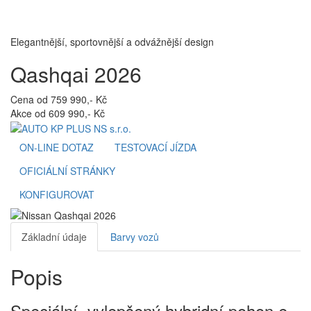
Toggl
navig
Elegantnější, sportovnější a odvážnější design
Qashqai 2026
Cena od 759 990,- Kč
Akce od 609 990,- Kč
ON-LINE DOTAZ
TESTOVACÍ JÍZDA
OFICIÁLNÍ STRÁNKY
KONFIGUROVAT
Základní údaje
Barvy vozů
Popis
Speciální, vylepšený hybridní pohon e-