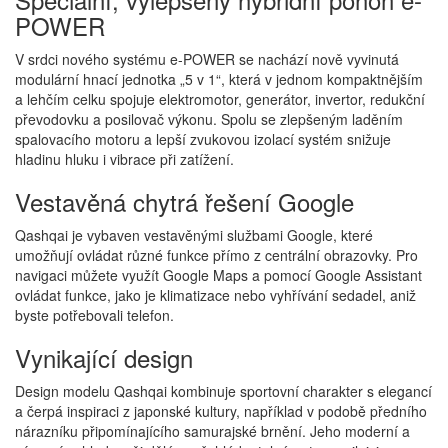
POWER
V srdci nového systému e-POWER se nachází nově vyvinutá
modulární hnací jednotka „5 v 1“, která v jednom kompaktnějším
a lehčím celku spojuje elektromotor, generátor, invertor, redukční
převodovku a posilovač výkonu. Spolu se zlepšeným laděním
spalovacího motoru a lepší zvukovou izolací systém snižuje
hladinu hluku i vibrace při zatížení.
Vestavěná chytrá řešení Google
Qashqai je vybaven vestavěnými službami Google, které
umožňují ovládat různé funkce přímo z centrální obrazovky. Pro
navigaci můžete využít Google Maps a pomocí Google Assistant
ovládat funkce, jako je klimatizace nebo vyhřívání sedadel, aniž
byste potřebovali telefon.
Vynikající design
Design modelu Qashqai kombinuje sportovní charakter s elegancí
a čerpá inspiraci z japonské kultury, například v podobě předního
nárazníku připomínajícího samurajské brnění. Jeho moderní a